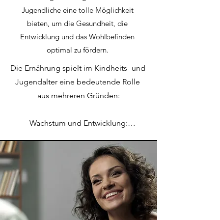
Jugendliche eine tolle Möglichkeit
bieten, um die Gesundheit, die
Entwicklung und das Wohlbefinden
optimal zu fördern.
Die Ernährung spielt im Kindheits- und 
Jugendalter eine bedeutende Rolle 
aus mehreren Gründen:

Wachstum und Entwicklung:

Kinder und Jugendliche befinden sich 
in einer Phase der Entwicklung und 
intensiven Wachstums- sowohl 
körperlich als auch geistig. Eine 
ausgewogene Ernährung liefert die 
notwendigen Nährstoffe, um das 
Wachstum zu unterstützen, Knochen 