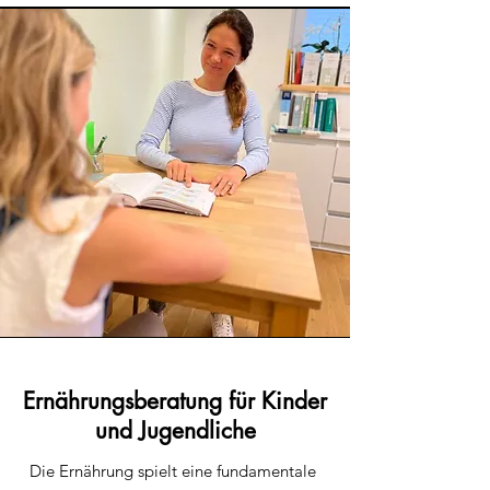
Optimierung kognitiver Leistung

Stärkung des Immunsystems

Vegetarische oder vegane Ernährung

Prävention von Krankheiten

Gesunde Haut und Haare

Gesundes Altern: Schlagwort 
"Longevity!"

Entzündungshemmende Ernährung

Schlafhygiene

Flüssigkeitsbalance
Ernährungsberatung für Kinder
und Jugendliche
Die Ernährung spielt eine fundamentale